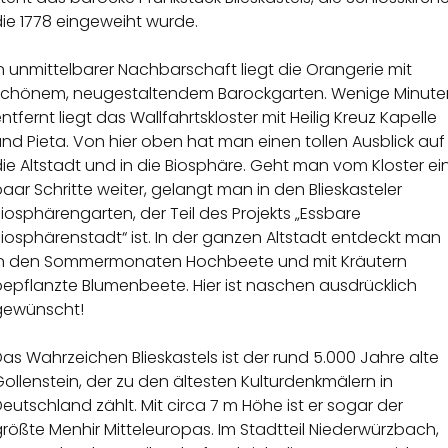
ie 1778 eingeweiht wurde.
n unmittelbarer Nachbarschaft liegt die Orangerie mit
schönem, neugestaltendem Barockgarten. Wenige Minute
ntfernt liegt das Wallfahrtskloster mit Heilig Kreuz Kapelle
nd Pieta. Von hier oben hat man einen tollen Ausblick auf
ie Altstadt und in die Biosphäre. Geht man vom Kloster ei
aar Schritte weiter, gelangt man in den Blieskasteler
iosphärengarten, der Teil des Projekts „Essbare
iosphärenstadt“ ist. In der ganzen Altstadt entdeckt man
in den Sommermonaten Hochbeete und mit Kräutern
bepflanzte Blumenbeete. Hier ist naschen ausdrücklich
gewünscht!
as Wahrzeichen Blieskastels ist der rund 5.000 Jahre alte
ollenstein, der zu den ältesten Kulturdenkmälern in
eutschland zählt. Mit circa 7 m Höhe ist er sogar der
rößte Menhir Mitteleuropas. Im Stadtteil Niederwürzbach,