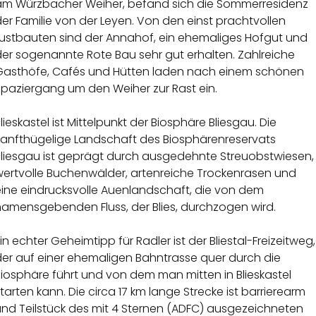
am Würzbacher Weiher, befand sich die Sommerresidenz
er Familie von der Leyen. Von den einst prachtvollen
Lustbauten sind der Annahof, ein ehemaliges Hofgut und
der sogenannte Rote Bau sehr gut erhalten. Zahlreiche
Gasthöfe, Cafés und Hütten laden nach einem schönen
Spaziergang um den Weiher zur Rast ein.
lieskastel ist Mittelpunkt der Biosphäre Bliesgau. Die
sanfthügelige Landschaft des Biosphärenreservats
Bliesgau ist geprägt durch ausgedehnte Streuobstwiesen,
wertvolle Buchenwälder, artenreiche Trockenrasen und
eine eindrucksvolle Auenlandschaft, die von dem
namensgebenden Fluss, der Blies, durchzogen wird.
in echter Geheimtipp für Radler ist der Bliestal-Freizeitweg,
der auf einer ehemaligen Bahntrasse quer durch die
iosphäre führt und von dem man mitten in Blieskastel
tarten kann. Die circa 17 km lange Strecke ist barrierearm
und Teilstück des mit 4 Sternen (ADFC) ausgezeichneten