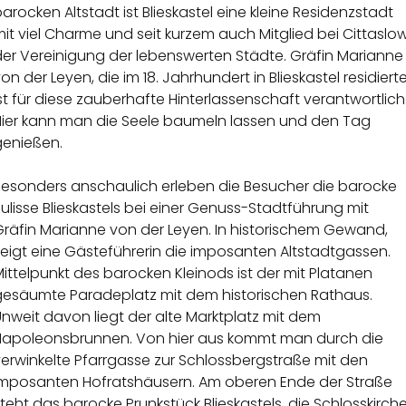
arocken Altstadt ist Blieskastel eine kleine Residenzstadt
it viel Charme und seit kurzem auch Mitglied bei Cittaslow
der Vereinigung der lebenswerten Städte. Gräfin Marianne
on der Leyen, die im 18. Jahrhundert in Blieskastel residierte
st für diese zauberhafte Hinterlassenschaft verantwortlich
Hier kann man die Seele baumeln lassen und den Tag
genießen.
Besonders anschaulich erleben die Besucher die barocke
ulisse Blieskastels bei einer Genuss-Stadtführung mit
Gräfin Marianne von der Leyen. In historischem Gewand,
eigt eine Gästeführerin die imposanten Altstadtgassen.
ittelpunkt des barocken Kleinods ist der mit Platanen
gesäumte Paradeplatz mit dem historischen Rathaus.
nweit davon liegt der alte Marktplatz mit dem
Napoleonsbrunnen. Von hier aus kommt man durch die
erwinkelte Pfarrgasse zur Schlossbergstraße mit den
imposanten Hofratshäusern. Am oberen Ende der Straße
teht das barocke Prunkstück Blieskastels, die Schlosskirche