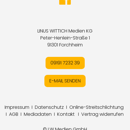
LINUS WITTICH Medien KG
Peter-Henlein-Straße 1
91301 Forchheim
09191 7232 39
E-MAIL SENDEN
Impressum
I
Datenschutz
I
Online-Streitschlichtung
I
AGB
I
Mediadaten
I
Kontakt
I
Vertrag widerrufen
© LW Medien GmbH