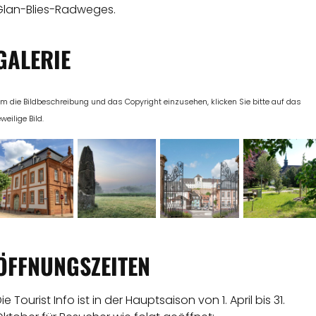
Glan-Blies-Radweges.
GALERIE
m die Bildbeschreibung und das Copyright einzusehen, klicken Sie bitte auf das
eweilige Bild.
ÖFFNUNGSZEITEN
ie Tourist Info ist in der Hauptsaison von 1. April bis 31.