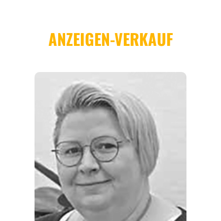
EVENTS
REISEFÜHRER
REISEMAGAZINE
THEMEN
ANGEBOTE