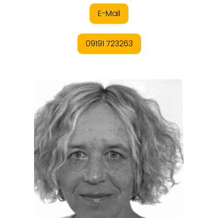
ORTE
EVENTS
REISEFÜHRER
REISEMAGAZINE
THEMEN
ANGEBOTE