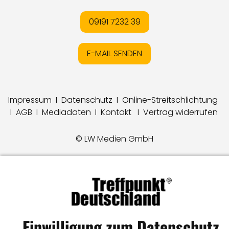
09191 7232 39
E-MAIL SENDEN
Impressum
I
Datenschutz
I
Online-Streitschlichtung
I
AGB
I
Mediadaten
I
Kontakt
I
Vertrag widerrufen
© LW Medien GmbH
Einwilligung zum Datenschutz