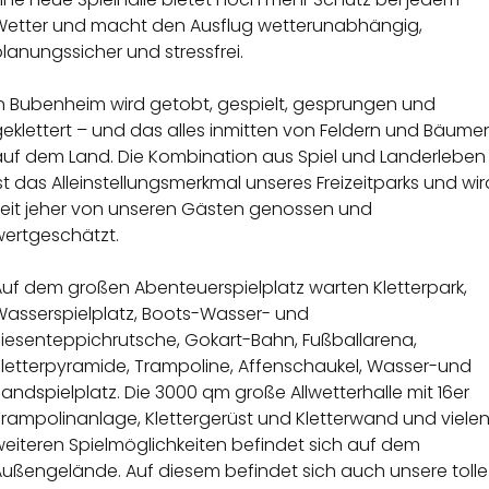
Wetter und macht den Ausflug wetterunabhängig,
lanungssicher und stressfrei.
In Bubenheim wird getobt, gespielt, gesprungen und
eklettert – und das alles inmitten von Feldern und Bäume
auf dem Land. Die Kombination aus Spiel und Landerleben
st das Alleinstellungsmerkmal unseres Freizeitparks und wir
seit jeher von unseren Gästen genossen und
wertgeschätzt.
Auf dem großen Abenteuerspielplatz warten Kletterpark,
Wasserspielplatz, Boots-Wasser- und
Riesenteppichrutsche, Gokart-Bahn, Fußballarena,
Kletterpyramide, Trampoline, Affenschaukel, Wasser-und
andspielplatz. Die 3000 qm große Allwetterhalle mit 16er
Trampolinanlage, Klettergerüst und Kletterwand und viele
weiteren Spielmöglichkeiten befindet sich auf dem
Außengelände. Auf diesem befindet sich auch unsere tolle