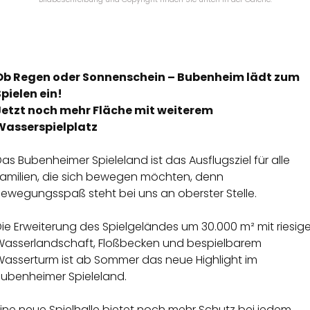
Ob Regen oder Sonnenschein – Bubenheim lädt zum
Spielen ein!
Jetzt noch mehr Fläche mit weiterem
Wasserspielplatz
as Bubenheimer Spieleland ist das Ausflugsziel für alle
Familien, die sich bewegen möchten, denn
Bewegungsspaß steht bei uns an oberster Stelle.
ie Erweiterung des Spielgeländes um 30.000 m² mit riesige
Wasserlandschaft, Floßbecken und bespielbarem
Wasserturm ist ab Sommer das neue Highlight im
Bubenheimer Spieleland.
ine neue Spielhalle bietet noch mehr Schutz bei jedem