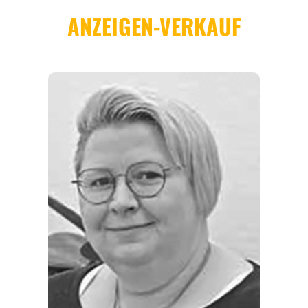
REGIONEN
ORTE
EVENTS
REISEFÜHRER
REISEMAGAZINE
THEMEN