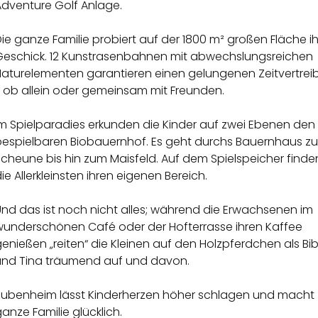
Adventure Golf Anlage.
ie ganze Familie probiert auf der 1800 m² großen Fläche ih
Geschick. 12 Kunstrasenbahnen mit abwechslungsreichen
Naturelementen garantieren einen gelungenen Zeitvertrei
- ob allein oder gemeinsam mit Freunden.
Im Spielparadies erkunden die Kinder auf zwei Ebenen den
bespielbaren Biobauernhof. Es geht durchs Bauernhaus zu
cheune bis hin zum Maisfeld. Auf dem Spielspeicher finde
ie Allerkleinsten ihren eigenen Bereich.
Und das ist noch nicht alles; während die Erwachsenen im
wunderschönen Café oder der Hofterrasse ihren Kaffee
enießen „reiten“ die Kleinen auf den Holzpferdchen als Bib
und Tina träumend auf und davon.
Bubenheim lässt Kinderherzen höher schlagen und macht
anze Familie glücklich.