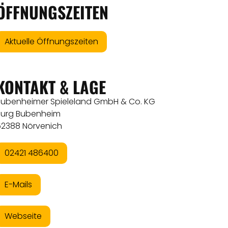
ÖFFNUNGSZEITEN
Aktuelle Öffnungszeiten
KONTAKT & LAGE
Bubenheimer Spieleland GmbH & Co. KG
Burg Bubenheim
52388 Nörvenich
02421 486400
E-Mails
Webseite