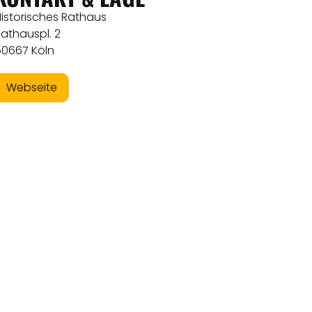
Historisches Rathaus
athauspl. 2
50667 Köln
Webseite