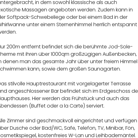
untergebracht, in dem sowohl klassische als auch
exotische Massagen angeboten werden. Zudem kann in
der Softpack-Schwebeliege oder bei einem Bad in der
Whirlwanne unter einem Sternenhimmel herrlich entspannt
werden.
Nur 200m entfernt befindet sich die berühmte Jod-Sole-
Therme mit ihren über 1000qm großzügigen Außenbecken,
in denen man das gesamte Jahr über unter freiem Himmel
schwimmen kann, sowie dem großen Saunagarten.
as stilvolle Hauptrestaurant mit vorgelagerter Terrasse
und angeschlossener Bar befindet sich im Erdgeschoss de
Haupthauses. Hier werden das Frühstück und auch das
bendessen (Buffet oder a la Carte) serviert.
Alle Zimmer sind geschmackvoll eingerichtet und verfügen
ber Dusche oder Bad/WC, Safe, Telefon, TV, Minibar, Fön,
Kosmetikspiegel, kostenfreies W-Lan und Leihbademäntel.