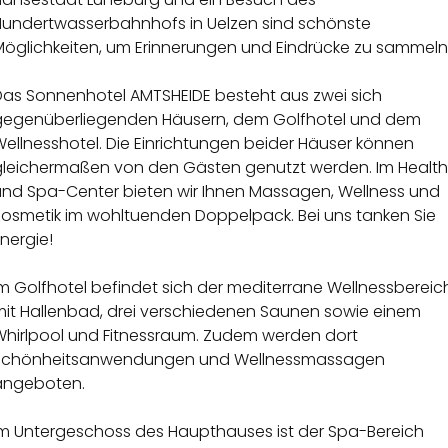
Hundertwasserbahnhofs in Uelzen sind schönste
Möglichkeiten, um Erinnerungen und Eindrücke zu sammeln
Das Sonnenhotel AMTSHEIDE besteht aus zwei sich
gegenüberliegenden Häusern, dem Golfhotel und dem
ellnesshotel. Die Einrichtungen beider Häuser können
gleichermaßen von den Gästen genutzt werden. Im Health
und Spa-Center bieten wir Ihnen Massagen, Wellness und
Kosmetik im wohltuenden Doppelpack. Bei uns tanken Sie
nergie!
m Golfhotel befindet sich der mediterrane Wellnessbereic
mit Hallenbad, drei verschiedenen Saunen sowie einem
Whirlpool und Fitnessraum. Zudem werden dort
Schönheitsanwendungen und Wellnessmassagen
angeboten.
Im Untergeschoss des Haupthauses ist der Spa-Bereich