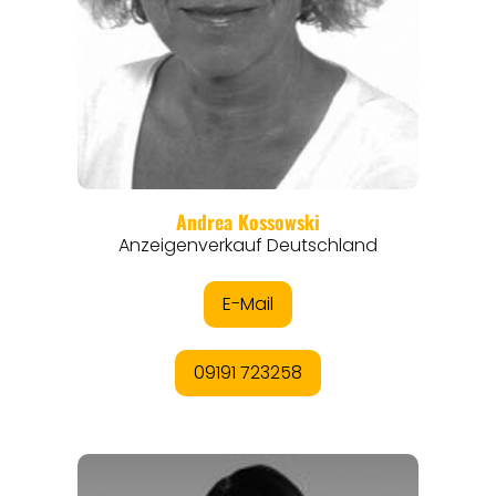
ORTE
EVENTS
REISEFÜHRER
REISEMAGAZINE
THEMEN
ANGEBOTE