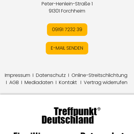
Peter-Henlein-Straße 1
91301 Forchheim
09191 7232 39
E-MAIL SENDEN
Impressum
I
Datenschutz
I
Online-Streitschlichtung
I
AGB
I
Mediadaten
I
Kontakt
I
Vertrag widerrufen
© LW Medien GmbH