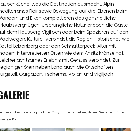
Haubenküche, was die Destination ausmacht. Alpin-
mediterranes Flair sowie Bewegung auf drei Ebenen beim
Wandern und Biken komplettieren das ganzheitliche
Urlaubsvergnügen. Ursprüngliche Natur erleben die Gäste
auf dem Hausberg Vigiljoch oder beim Spazieren auf den
aalwegen. Kulturell verbindet die Region Historisches wie
Castel Lebenberg oder den Schnatterpeck-Altar mit
odern interpretierten Orten wie dem Ansitz Kränzelhof,
welcher achtsames Erlebnis mit Genuss verbindet. Zur
Region gehören neben Lana auch die Ortschaften
urgstall, Gargazon, Tscherms, Völlan und Vigiljoch
GALERIE
m die Bildbeschreibung und das Copyright einzusehen, klicken Sie bitte auf das
eweilige Bild.