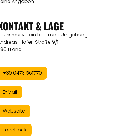
Keine Angaben
KONTAKT & LAGE
Tourismusverein Lana und Umgebung
Andreas-Hofer-Straße 9/1
9011 Lana
talien
+39 0473 561770
E-Mail
Webseite
Facebook