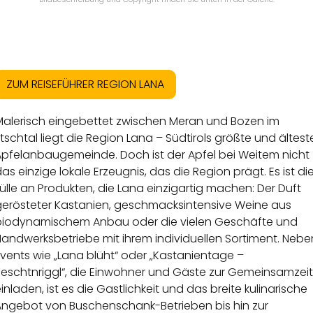
ZUM REISEFÜHRER REGION LANA
Malerisch eingebettet zwischen Meran und Bozen im
tschtal liegt die Region Lana – Südtirols größte und ältest
Apfelanbaugemeinde. Doch ist der Apfel bei Weitem nicht
as einzige lokale Erzeugnis, das die Region prägt. Es ist di
ülle an Produkten, die Lana einzigartig machen: Der Duft
gerösteter Kastanien, geschmacksintensive Weine aus
biodynamischem Anbau oder die vielen Geschäfte und
andwerksbetriebe mit ihrem individuellen Sortiment. Nebe
vents wie „Lana blüht“ oder „Kastanientage –
Keschtnriggl“, die Einwohner und Gäste zur Gemeinsamzeit
inladen, ist es die Gastlichkeit und das breite kulinarische
Angebot von Buschenschank-Betrieben bis hin zur