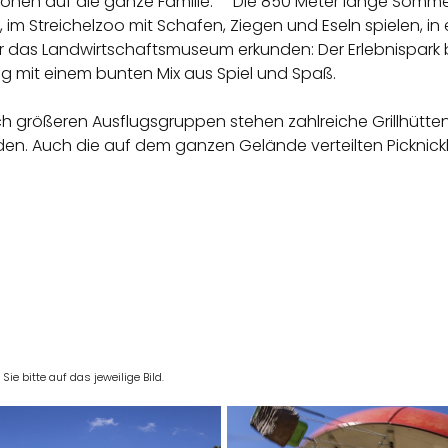
ktionen auf die ganze Familie. Die 850 Meter lange Somme
 Streichelzoo mit Schafen, Ziegen und Eseln spielen, in ei
 das Landwirtschaftsmuseum erkunden: Der Erlebnispark b
g mit einem bunten Mix aus Spiel und Spaß.
ch größeren Ausflugsgruppen stehen zahlreiche Grillhütten
n. Auch die auf dem ganzen Gelände verteilten Picknic
e bitte auf das jeweilige Bild.