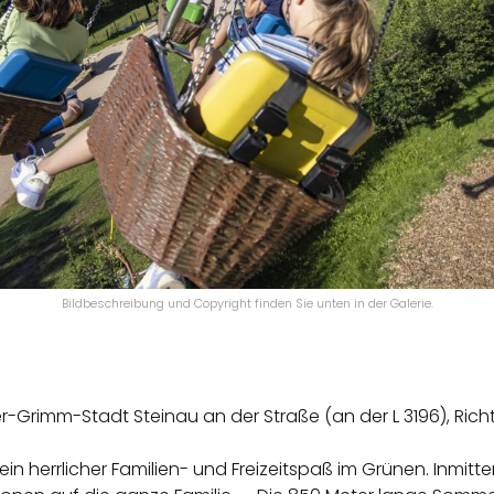
Bildbeschreibung und Copyright finden Sie unten in der Galerie.
üder-Grimm-Stadt Steinau an der Straße (an der L 3196), Ri
t ein herrlicher Familien- und Freizeitspaß im Grünen. Inmi