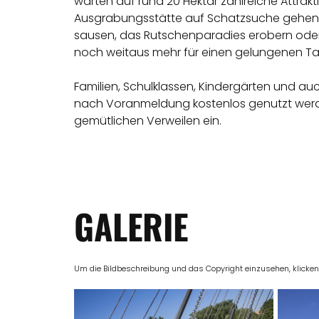
warten auf rund 20 Hektar zahlreiche Attra
Ausgrabungsstätte auf Schatzsuche gehen, im
sausen, das Rutschenparadies erobern oder
noch weitaus mehr für einen gelungenen Ta
Familien, Schulklassen, Kindergärten und au
nach Voranmeldung kostenlos genutzt werde
gemütlichen Verweilen ein.
GALERIE
Um die Bildbeschreibung und das Copyright einzusehen, klicken Si