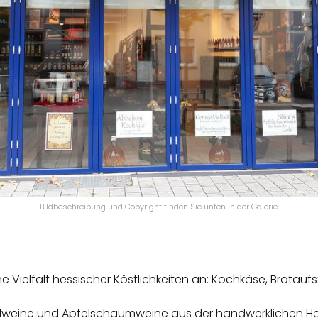
Bildbeschreibung und Copyright finden Sie unten in der Galerie.
 Vielfalt hessischer Köstlichkeiten an: Kochkäse, Brotaufst
weine und Apfelschaumweine aus der handwerklichen Herste