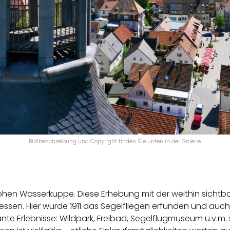
Bildbeschreibung und Copyright finden Sie unten in der Galerie.
hen Wasserkuppe. Diese Erhebung mit der weithin sichtba
sen. Hier wurde 1911 das Segelfliegen erfunden und auch h
ante Erlebnisse: Wildpark, Freibad, Segelflugmuseum u.v.m