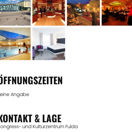
ÖFFNUNGSZEITEN
keine Angabe
KONTAKT & LAGE
Kongress- und Kulturzentrum Fulda