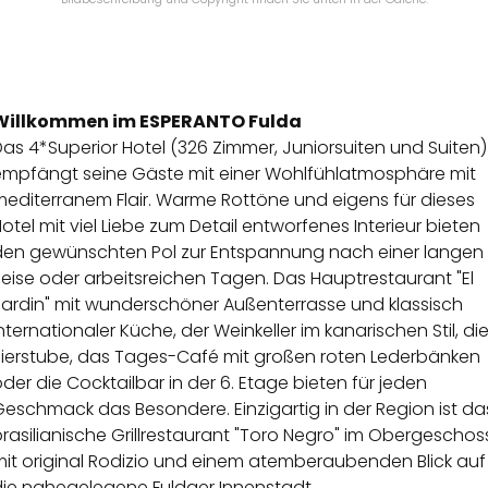
Willkommen im ESPERANTO Fulda
as 4*Superior Hotel (326 Zimmer, Juniorsuiten und Suiten)
empfängt seine Gäste mit einer Wohlfühlatmosphäre mit
mediterranem Flair. Warme Rottöne und eigens für dieses
otel mit viel Liebe zum Detail entworfenes Interieur bieten
den gewünschten Pol zur Entspannung nach einer langen
eise oder arbeitsreichen Tagen. Das Hauptrestaurant "El
Jardin" mit wunderschöner Außenterrasse und klassisch
nternationaler Küche, der Weinkeller im kanarischen Stil, di
Bierstube, das Tages-Café mit großen roten Lederbänken
der die Cocktailbar in der 6. Etage bieten für jeden
eschmack das Besondere. Einzigartig in der Region ist da
rasilianische Grillrestaurant "Toro Negro" im Obergeschos
mit original Rodizio und einem atemberaubenden Blick auf
die nahegelegene Fuldaer Innenstadt.