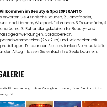
Willkommen im Beauty & Spa ESPERANTO
Es erwarten Sie 4 finnische Saunen, 2 Dampfbäder,
Dunstbad, Hamam, Whirlpool, Eisbrunnen, 3 Traumbäder, 4
Ruheräume, 10 Behandlungskabinen für Beauty- und
Massageanwendungen, Cardiobereich,
Sportschwimmbecken (25 x 21 m) und Solebecken mit
prudelliegen. Entspannen Sie sich, tanken Sie neue Kräfte
ür den Alltag – lassen Sie einfach Ihre Seele baumeln.
GALERIE
m die Bildbeschreibung und das Copyright einzusehen, klicken Sie bitte auf das
eweilige Bild.