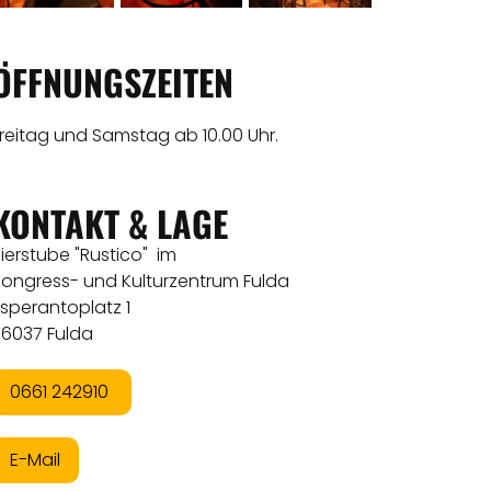
ÖFFNUNGSZEITEN
reitag und Samstag ab 10.00 Uhr.
KONTAKT & LAGE
ierstube "Rustico" im
Kongress- und Kulturzentrum Fulda
sperantoplatz 1
36037 Fulda
0661 242910
E-Mail