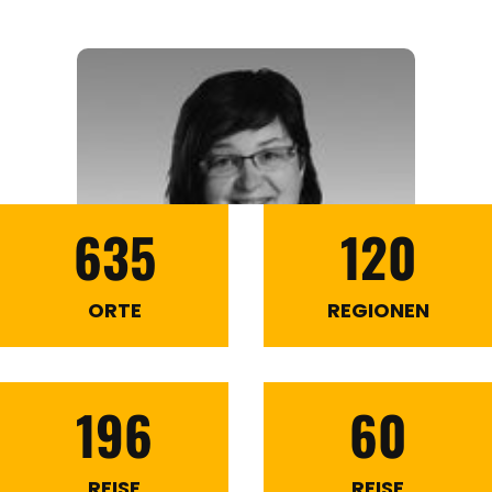
635
120
ORTE
REGIONEN
196
60
REISE
REISE