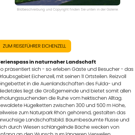
Bildbeschreibung und Copyright finden Sie unten in der Galerie.
ZUM REISEFÜHRER EICHENZELL
Ferienspass in naturnaher Landschaft
o präsentiert sich - so erleben Gäste und Besucher - das
rlaubsgebiet Eichenzell, mit seinen 11 Ortsteilen. Reizvoll
eingebettet in die Auenlandschaften des Fulda- und
liedetales liegt die Großgemeinde und bietet somit allen
Erholungssuchenden die Ruhe vom hektischen Alltag.
Bewaldete Hügelketten zwischen 300 und 500 m Höhe,
teilweise zum Naturpark Rhön gehörend, gestalten das
urwüchsige Landschaftsbild. Baumbesäumte Flüsse und
sich durch Wiesen schlängelnde Bäche wecken von
Anfang an den Wunsch zum längeren Verweilen.