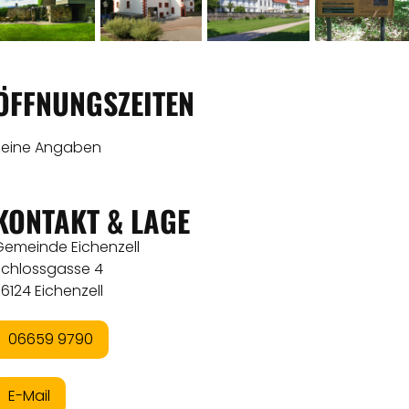
ÖFFNUNGSZEITEN
Keine Angaben
KONTAKT & LAGE
Gemeinde Eichenzell
Schlossgasse 4
6124 Eichenzell
06659 9790
E-Mail