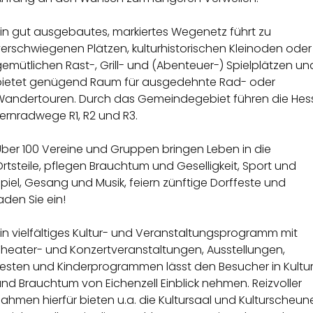
Ein gut ausgebautes, markiertes Wegenetz führt zu
erschwiegenen Plätzen, kulturhistorischen Kleinoden oder
emütlichen Rast-, Grill- und (Abenteuer-) Spielplätzen un
bietet genügend Raum für ausgedehnte Rad- oder
Wandertouren. Durch das Gemeindegebiet führen die Hess
Fernradwege R1, R2 und R3.
Über 100 Vereine und Gruppen bringen Leben in die
rtsteile, pflegen Brauchtum und Geselligkeit, Sport und
piel, Gesang und Musik, feiern zünftige Dorffeste und
aden Sie ein!
in vielfältiges Kultur- und Veranstaltungsprogramm mit
Theater- und Konzertveranstaltungen, Ausstellungen,
Festen und Kinderprogrammen lässt den Besucher in Kultu
nd Brauchtum von Eichenzell Einblick nehmen. Reizvoller
ahmen hierfür bieten u.a. die Kultursaal und Kulturscheun