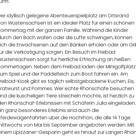
ührt.
er idyllisch gelegene Abenteuerspielplatz am Ortsrand
on Wüstensachsen ist ein idealer Platz für einen schönen
Sommertag mit der ganzen Familie. Während die Kinder
durch den Bach waten oder die Lüfte schwingen, können
sich die Erwachsenen auf den Bänken erholen oder am Gril
ür die Verköstigung sorgen. Ein Besuch im Freibad
üstensachsen sorgt für herrliche Erfrischung an heißen
Sommertagen. Neben dem Freibad laden der Minigolfplatz
zum Spiel und der Paddelteich zum Boot fahren ein. Am
reibad-Kiosk gibt es täglich selbstgebackene Kuchen, Eis,
Bratwurst und Pommes. Wer echte Rhönschafe besuchen
nd die kuscheligen Tiere streicheln möchte, ist herzlich zu
en Rhönschaf-Erlebnissen mit Schäferin Julia eingeladen.
in ganz besonderes Erlebnis sind auch die
Pferdewagenfahrten über die Hochrhön, die alle 14 Tage
mittwochs von Mai bis September angeboten werden. Mit
einem Lipizzaner-Gespann geht es hinauf zur Langen Rhö