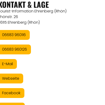
KONTAKT & LAGE
Tourist-Information Ehrenberg (Rhön)
hönstr. 26
36115 Ehrenberg (Rhön)
06683 960116
06683 960126
E-Mail
Webseite
Facebook