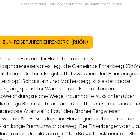
Bildbeschreibung und Copyright finden Sie unten in der Galerie.
ZUM REISEFÜHRER EHRENBERG (RHÖN)
Mitten im Herzen der Hochrhön und des
Biosphärenreservates liegt die Gemeinde Ehrenberg (Rhön
mit ihren 5 Dörfern. Eingebettet zwischen den Hausbergen
teinkopf, Schafstein und Mathesberg ist sie der ideale
Ausgangspunkt für Wander- und Fahrradtouren.
Abwechslungsreiche Wege, traumhafte Aussichten über
die Lange Rhön und das Land der offenen Fernen und eine
grandiose Artenvielfalt auf den Rhöner Bergwiesen
rwarten Sie. Besonders ans Herz legen wir Ihnen der rund
12 km lange Premiumwanderweg „Der Ehrenberger“, der u.a.
durch einen Urwald zum größten Basaltblockmeer der Rhö