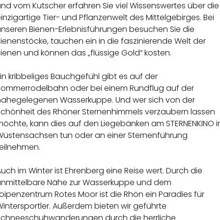
nd vom Kutscher erfahren Sie viel Wissenswertes über die
inzigartige Tier- und Pflanzenwelt des Mittelgebirges. Bei
unseren Bienen-Erlebnisführungen besuchen Sie die
ienenstöcke, tauchen ein in die faszinierende Welt der
ienen und können das „flüssige Gold“ kosten.
in kribbeliges Bauchgefühl gibt es auf der
Sommerrodelbahn oder bei einem Rundflug auf der
nahegelegenen Wasserkuppe. Und wer sich von der
Schönheit des Rhöner Sternenhimmels verzaubern lassen
möchte, kann dies auf den Liegebänken am STERNENKINO i
Wüstensachsen tun oder an einer Sternenführung
teilnehmen.
uch im Winter ist Ehrenberg eine Reise wert. Durch die
unmittelbare Nähe zur Wasserkuppe und dem
oipenzentrum Rotes Moor ist die Rhön ein Paradies für
intersportler. Außerdem bieten wir geführte
Schneeschuhwanderungen durch die herrliche