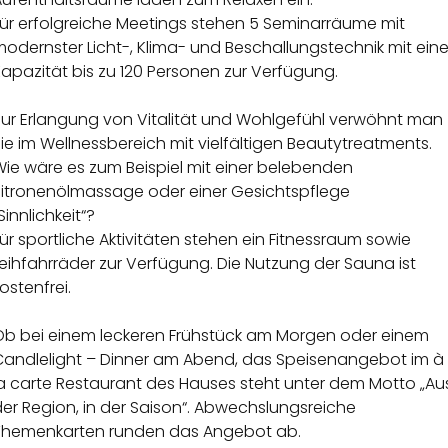
Für erfolgreiche Meetings stehen 5 Seminarräume mit
odernster Licht-, Klima- und Beschallungstechnik mit eine
apazität bis zu 120 Personen zur Verfügung.
Zur Erlangung von Vitalität und Wohlgefühl verwöhnt man
ie im Wellnessbereich mit vielfältigen Beautytreatments.
Wie wäre es zum Beispiel mit einer belebenden
Zitronenölmassage oder einer Gesichtspflege
Sinnlichkeit“?
ür sportliche Aktivitäten stehen ein Fitnessraum sowie
eihfahrräder zur Verfügung. Die Nutzung der Sauna ist
ostenfrei.
Ob bei einem leckeren Frühstück am Morgen oder einem
Candlelight – Dinner am Abend, das Speisenangebot im à
la carte Restaurant des Hauses steht unter dem Motto „Au
er Region, in der Saison“. Abwechslungsreiche
Themenkarten runden das Angebot ab.