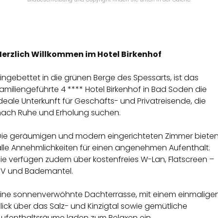
Herzlich Willkommen im Hotel Birkenhof
ingebettet in die grünen Berge des Spessarts, ist das
amiliengeführte 4 **** Hotel Birkenhof in Bad Soden die
deale Unterkunft für Geschäfts- und Privatreisende, die
nach Ruhe und Erholung suchen.
Die geräumigen und modern eingerichteten Zimmer biete
alle Annehmlichkeiten für einen angenehmen Aufenthalt.
ie verfügen zudem über kostenfreies W-Lan, Flatscreen –
TV und Bademantel.
Eine sonnenverwöhnte Dachterrasse, mit einem einmalige
lick über das Salz- und Kinzigtal sowie gemütliche
Aufenthaltsräume laden zum Relaxen ein.