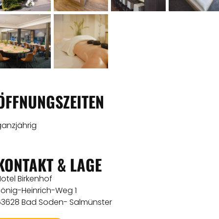
ÖFFNUNGSZEITEN
ganzjährig
KONTAKT & LAGE
otel Birkenhof
König-Heinrich-Weg 1
63628 Bad Soden- Salmünster