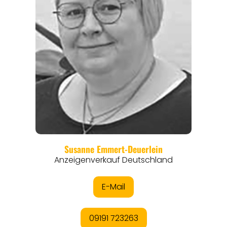
ORTE
EVENTS
REISEFÜHRER
REISEMAGAZINE
THEMEN
ANGEBOTE