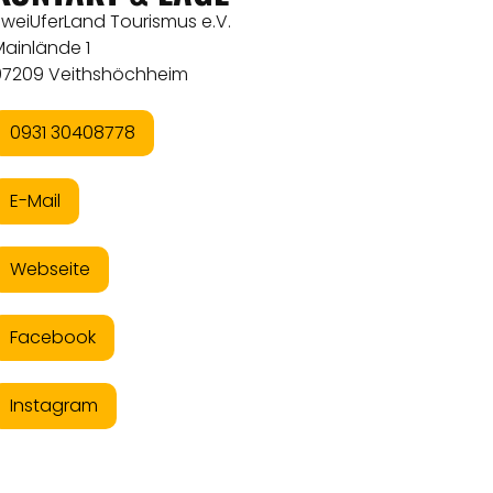
ZweiUferLand Tourismus e.V.
Mainlände 1
97209 Veithshöchheim
0931 30408778
E-Mail
Webseite
Facebook
Instagram