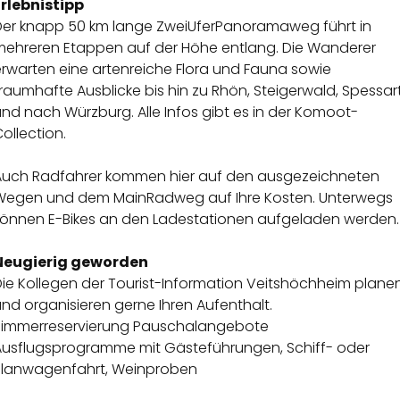
Erlebnistipp
Der knapp 50 km lange ZweiUferPanoramaweg führt in
mehreren Etappen auf der Höhe entlang. Die Wanderer
erwarten eine artenreiche Flora und Fauna sowie
raumhafte Ausblicke bis hin zu Rhön, Steigerwald, Spessar
nd nach Würzburg. Alle Infos gibt es in der Komoot-
ollection.
Auch Radfahrer kommen hier auf den ausgezeichneten
Wegen und dem MainRadweg auf Ihre Kosten. Unterwegs
können E-Bikes an den Ladestationen aufgeladen werden.
Neugierig geworden
Die Kollegen der Tourist-Information Veitshöchheim plane
nd organisieren gerne Ihren Aufenthalt.
Zimmerreservierung Pauschalangebote
Ausflugsprogramme mit Gästeführungen, Schiff- oder
Planwagenfahrt, Weinproben