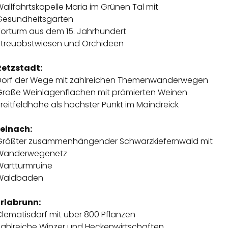
allfahrtskapelle Maria im Grünen Tal mit
Gesundheitsgarten
Torturm aus dem 15. Jahrhundert
Streuobstwiesen und Orchideen
Retzstadt:
Dorf der Wege mit zahlreichen Themenwanderwegen
Große Weinlagenflächen mit prämierten Weinen
reitfeldhöhe als höchster Punkt im Maindreick
Leinach:
Größter zusammenhängender Schwarzkiefernwald mit
Wanderwegenetz
Wartturmruine
Waldbaden
Erlabrunn:
Clematisdorf mit über 800 Pflanzen
Zahlreiche Winzer und Heckenwirtschaften