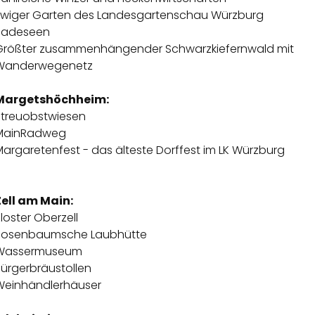
Ewiger Garten des Landesgartenschau Würzburg
Badeseen
Größter zusammenhängender Schwarzkiefernwald mit
Wanderwegenetz
Margetshöchheim:
Streuobstwiesen
MainRadweg
argaretenfest - das älteste Dorffest im LK Würzburg
Zell am Main:
loster Oberzell
Rosenbaumsche Laubhütte
Wassermuseum
Bürgerbräustollen
Weinhändlerhäuser