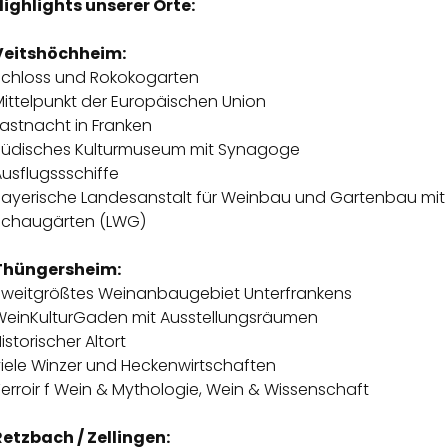
Highlights unserer Orte:
Veitshöchheim:
Schloss und Rokokogarten
Mittelpunkt der Europäischen Union
astnacht in Franken
Jüdisches Kulturmuseum mit Synagoge
usflugssschiffe
Bayerische Landesanstalt für Weinbau und Gartenbau mit
Schaugärten (LWG)
Thüngersheim:
Zweitgrößtes Weinanbaugebiet Unterfrankens
WeinKulturGaden mit Ausstellungsräumen
istorischer Altort
viele Winzer und Heckenwirtschaften
erroir f Wein & Mythologie, Wein & Wissenschaft
Retzbach / Zellingen: