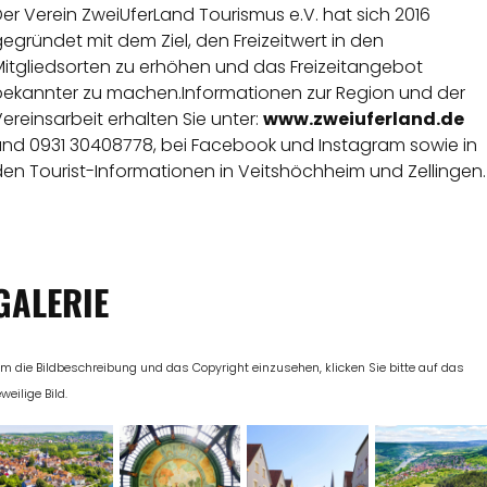
er Verein ZweiUferLand Tourismus e.V. hat sich 2016
egründet mit dem Ziel, den Freizeitwert in den
Mitgliedsorten zu erhöhen und das Freizeitangebot
bekannter zu machen.Informationen zur Region und der
ereinsarbeit erhalten Sie unter:
www.zweiuferland.de
und 0931 30408778, bei Facebook und Instagram sowie in
en Tourist-Informationen in Veitshöchheim und Zellingen.
GALERIE
m die Bildbeschreibung und das Copyright einzusehen, klicken Sie bitte auf das
eweilige Bild.