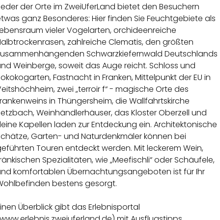
Jeder der Orte im ZweiUferLand bietet den Besuchern
twas ganz Besonderes: Hier finden Sie Feuchtgebiete als
Lebensraum vieler Vogelarten, orchideenreiche
Halbtrockenrasen, zahlreiche Clematis, den größten
zusammenhängenden Schwarzkiefernwald Deutschlands
und Weinberge, soweit das Auge reicht. Schloss und
okokogarten, Fastnacht in Franken, Mittelpunkt der EU in
eitshöchheim, zwei „terroir f“ - magische Orte des
rankenweins in Thüngersheim, die Wallfahrtskirche
Retzbach, Weinhändlerhäuser, das Kloster Oberzell und
leine Kapellen laden zur Entdeckung ein. Architektonische
Schätze, Garten- und Naturdenkmäler können bei
geführten Touren entdeckt werden. Mit leckerem Wein,
ränkischen Spezialitäten, wie „Meefischli“ oder Schäufele,
und komfortablen Übernachtungsangeboten ist für Ihr
Wohlbefinden bestens gesorgt.
inen Überblick gibt das Erlebnisportal
www.erlebnis.zweiuferland.de
) mit Ausflugstipps,