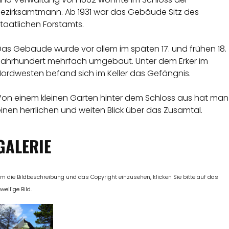
Bezirksamtmann. Ab 1931 war das Gebäude Sitz des
taatlichen Forstamts.
Das Gebäude wurde vor allem im späten 17. und frühen 18.
Jahrhundert mehrfach umgebaut. Unter dem Erker im
Nordwesten befand sich im Keller das Gefängnis.
Von einem kleinen Garten hinter dem Schloss aus hat man
inen herrlichen und weiten Blick über das Zusamtal.
GALERIE
m die Bildbeschreibung und das Copyright einzusehen, klicken Sie bitte auf das
eweilige Bild.