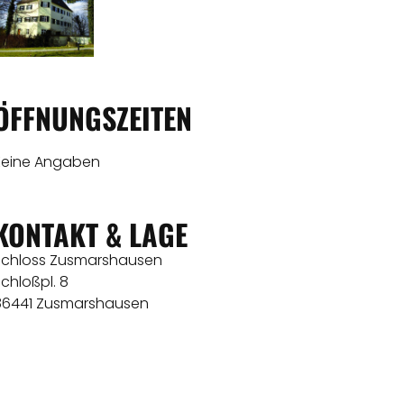
ÖFFNUNGSZEITEN
Keine Angaben
KONTAKT & LAGE
Schloss Zusmarshausen
chloßpl. 8
86441 Zusmarshausen