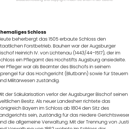
Ehemaliges Schloss
Heute beherbergt das 1505 erbaute Schloss den
taatlichen Forstbetrieb. Bauherr war der Augsburger
ischof Heinrich IV. von Lichtenau (1443/44–1517), der im
chloss ein Pflegamt des Hochstifts Augsburg ansiedelte.
er Pfleger war als Beamter des Bischofs in seinem
prengel für das Hochgericht (Blutbann) sowie für Steuern
nd Militärwesen zuständig.
it der Säkularisation verlor der Augsburger Bischof seinen
eltlichen Besitz. Als neuer Landesherr richtete das
önigreich Bayern im Schloss ab 1804 den Sitz des
andgerichts sein, zuständig für das niedere Gerichtswese
nd die allgemeine Verwaltung. Mit der Trennung von Justi
und Verwaltung von 1862 wohnte im Schloss der