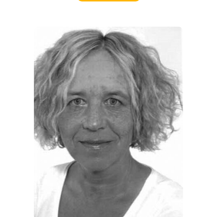
EVENTS
REISEFÜHRER
REISEMAGAZINE
THEMEN
ANGEBOTE