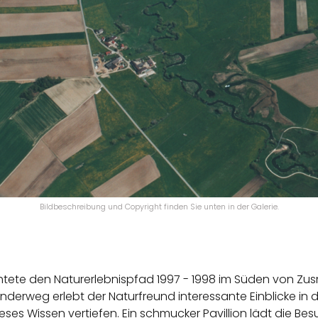
Bildbeschreibung und Copyright finden Sie unten in der Galerie.
htete den Naturerlebnispfad 1997 - 1998 im Süden von Z
erweg erlebt der Naturfreund interessante Einblicke in die
ieses Wissen vertiefen. Ein schmucker Pavillion lädt die Be