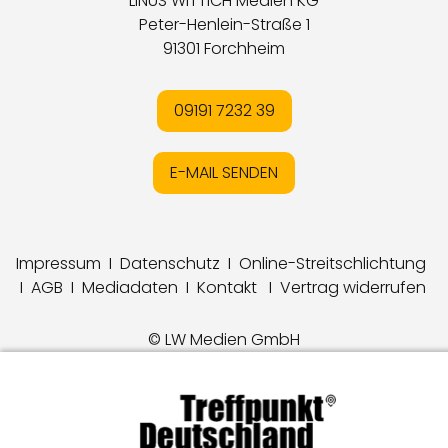
LINUS WITTICH Medien KG
Peter-Henlein-Straße 1
91301 Forchheim
09191 7232 39
E-MAIL SENDEN
Impressum
I
Datenschutz
I
Online-Streitschlichtung
I
AGB
I
Mediadaten
I
Kontakt
I
Vertrag widerrufen
© LW Medien GmbH