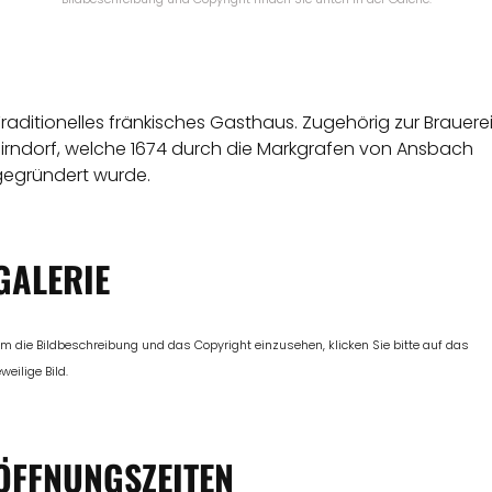
raditionelles fränkisches Gasthaus. Zugehörig zur Brauere
Zirndorf, welche 1674 durch die Markgrafen von Ansbach
gegründert wurde.
GALERIE
m die Bildbeschreibung und das Copyright einzusehen, klicken Sie bitte auf das
eweilige Bild.
ÖFFNUNGSZEITEN