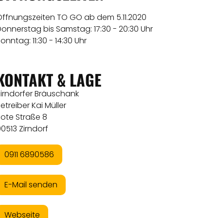
Öffnungszeiten TO GO ab dem 5.11.2020
Donnerstag bis Samstag: 17:30 - 20:30 Uhr
onntag: 11:30 - 14:30 Uhr
KONTAKT & LAGE
Zirndorfer Bräuschank
etreiber Kai Müller
Rote Straße 8
0513 Zirndorf
0911 6890586
E-Mail senden
Webseite