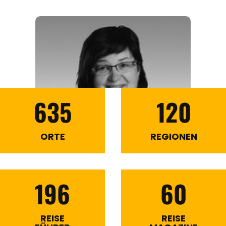
635
120
ORTE
REGIONEN
196
60
REISE
REISE