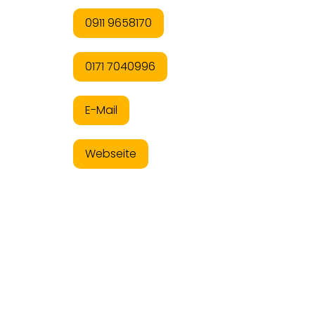
0911 9658170
0171 7040996
E-Mail
Webseite