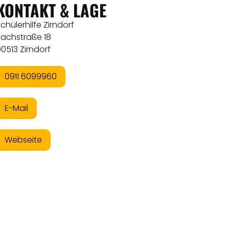
KONTAKT & LAGE
chülerhilfe Zirndorf
Bachstraße 18
0513 Zirndorf
0911 6099960
E-Mail
Webseite