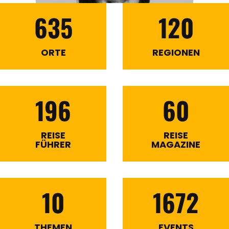
635
120
ORTE
REGIONEN
196
60
REISE
REISE
FÜHRER
MAGAZINE
10
1672
THEMEN
EVENTS