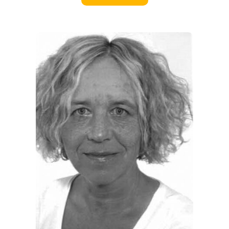
EVENTS
REISEFÜHRER
REISEMAGAZINE
THEMEN
ANGEBOTE