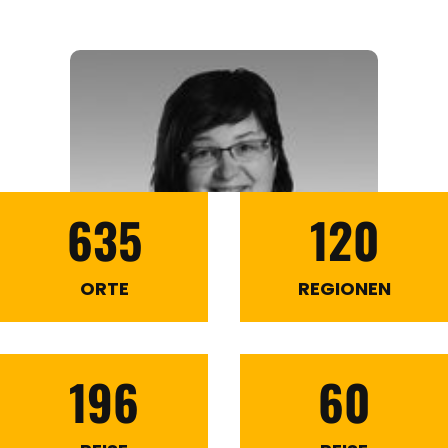
635
120
ORTE
REGIONEN
196
60