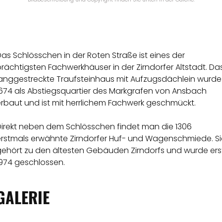
as Schlösschen in der Roten Straße ist eines der
rächtigsten Fachwerkhäuser in der Zirndorfer Altstadt. Da
langgestreckte Traufsteinhaus mit Aufzugsdächlein wurde
1674 als Abstiegsquartier des Markgrafen von Ansbach
erbaut und ist mit herrlichem Fachwerk geschmückt.
Direkt neben dem Schlösschen findet man die 1306
erstmals erwähnte Zirndorfer Huf- und Wagenschmiede. Si
gehört zu den ältesten Gebäuden Zirndorfs und wurde ers
1974 geschlossen.
GALERIE