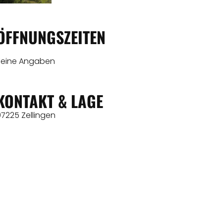
ÖFFNUNGSZEITEN
Keine Angaben
KONTAKT & LAGE
7225 Zellingen