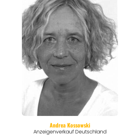
REGIONEN
ORTE
EVENTS
REISEFÜHRER
REISEMAGAZINE
THEMEN