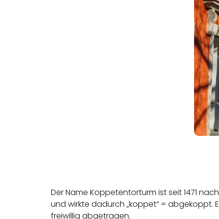
Der Name Koppetentorturm ist seit 1471 nac
und wirkte dadurch „koppet“ = abgekoppt. Es
freiwillig abgetragen.