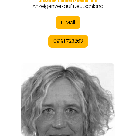
ORTE
EVENTS
REISEFÜHRER
REISEMAGAZINE
THEMEN
ANGEBOTE