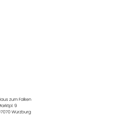
Haus zum Falken
arktpl. 9
97070 Würzburg