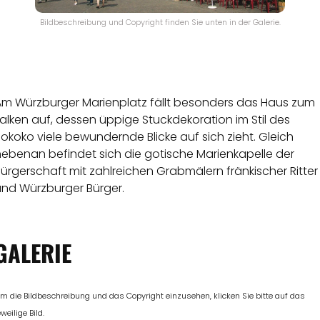
Bildbeschreibung und Copyright finden Sie unten in der Galerie.
Am Würzburger Marienplatz fällt besonders das Haus zum
alken auf, dessen üppige Stuckdekoration im Stil des
okoko viele bewundernde Blicke auf sich zieht. Gleich
nebenan befindet sich die gotische Marienkapelle der
ürgerschaft mit zahlreichen Grabmälern fränkischer Ritter
und Würzburger Bürger.
GALERIE
m die Bildbeschreibung und das Copyright einzusehen, klicken Sie bitte auf das
eweilige Bild.