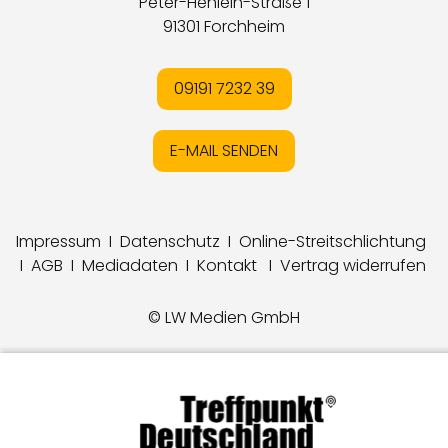
Peter-Henlein-Straße 1
91301 Forchheim
09191 7232 39
E-MAIL SENDEN
Impressum
I
Datenschutz
I
Online-Streitschlichtung
I
AGB
I
Mediadaten
I
Kontakt
I
Vertrag widerrufen
© LW Medien GmbH