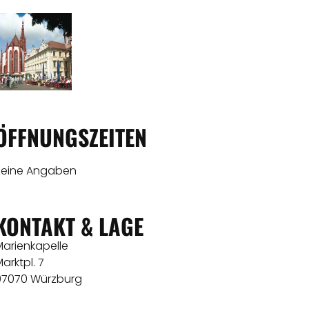
ÖFFNUNGSZEITEN
Keine Angaben
KONTAKT & LAGE
Marienkapelle
arktpl. 7
97070 Würzburg