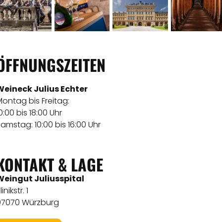
ÖFFNUNGSZEITEN
Weineck Julius Echter
ontag bis Freitag:
0:00 bis 18:00 Uhr
amstag: 10:00 bis 16:00 Uhr
KONTAKT & LAGE
Weingut Juliusspital
linikstr. 1
97070 Würzburg