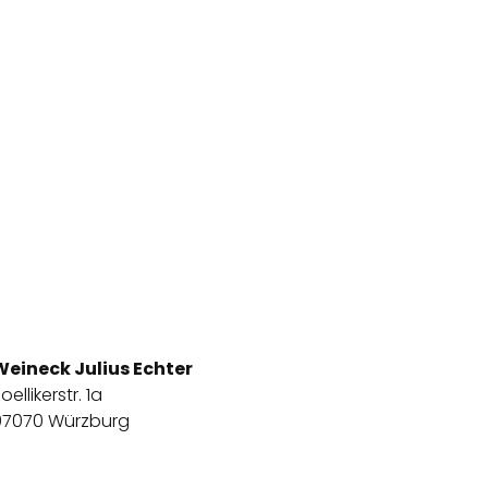
Weineck Julius Echter
oellikerstr. 1a
97070 Würzburg