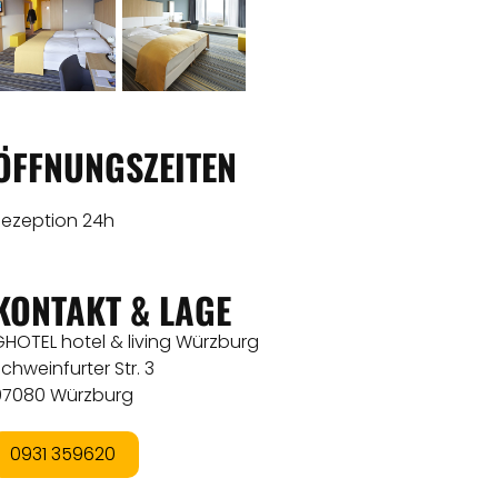
ÖFFNUNGSZEITEN
Rezeption 24h
KONTAKT & LAGE
GHOTEL hotel & living Würzburg
chweinfurter Str. 3
97080 Würzburg
0931 359620