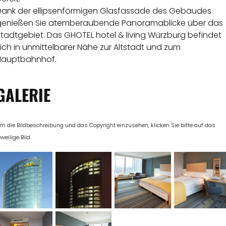
Dank der ellipsenförmigen Glasfassade des Gebäudes
genießen Sie atemberaubende Panoramablicke über das
tadtgebiet. Das GHOTEL hotel & living Würzburg befindet
ich in unmittelbarer Nähe zur Altstadt und zum
Hauptbahnhof.
GALERIE
m die Bildbeschreibung und das Copyright einzusehen, klicken Sie bitte auf das
eweilige Bild.