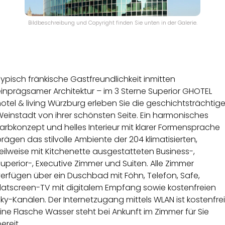
Bildbeschreibung und Copyright finden Sie unten in der Galerie.
ypisch fränkische Gastfreundlichkeit inmitten
inprägsamer Architektur – im 3 Sterne Superior GHOTEL
otel & living Würzburg erleben Sie die geschichtsträchtig
einstadt von ihrer schönsten Seite. Ein harmonisches
arbkonzept und helles Interieur mit klarer Formensprache
rägen das stilvolle Ambiente der 204 klimatisierten,
eilweise mit Kitchenette ausgestatteten Business-,
uperior-, Executive Zimmer und Suiten. Alle Zimmer
erfügen über ein Duschbad mit Föhn, Telefon, Safe,
Flatscreen-TV mit digitalem Empfang sowie kostenfreien
ky-Kanälen. Der Internetzugang mittels WLAN ist kostenfrei
ine Flasche Wasser steht bei Ankunft im Zimmer für Sie
ereit.