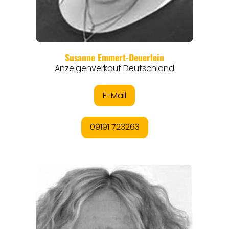
REGIONEN
ORTE
EVENTS
REISEFÜHRER
REISEMAGAZINE
THEMEN