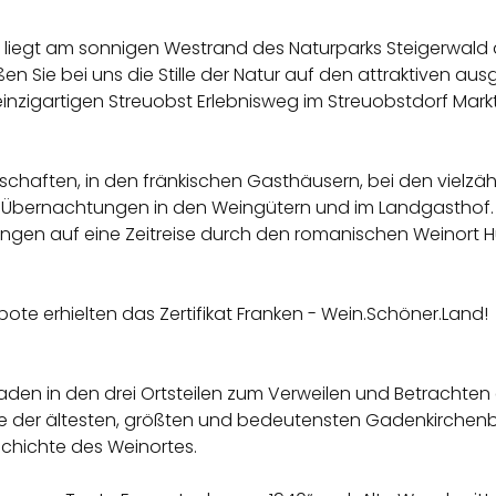
ft liegt am sonnigen Westrand des Naturparks Steigerwald 
eßen Sie bei uns die Stille der Natur auf den attraktive
nzigartigen Streuobst Erlebnisweg im Streuobstdorf Markt
schaften, in den fränkischen Gasthäusern, bei den vielzäh
er Übernachtungen in den Weingütern und im Landgasthof.
ungen auf eine Zeitreise durch den romanischen Weinort Hü
te erhielten das Zertifikat Franken - Wein.Schöner.Land!
den in den drei Ortsteilen zum Verweilen und Betrachten ei
eine der ältesten, größten und bedeutensten Gadenkirchen
schichte des Weinortes.