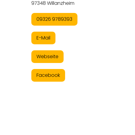
97348 Willanzheim
09326 9789393
E-Mail
Webseite
Facebook