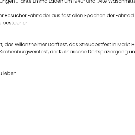
ungen „Tante Emma Laden um 1940“ und „Alte Waschmittel
r Besucher Fahrräder aus fast allen Epochen der Fahrrad
u bestaunen.
t, das Willanzheimer Dorffest, das Streuobstfest in Markt
Kirchenburgweinfest, der Kulinarische Dorfspaziergang u
u leben.