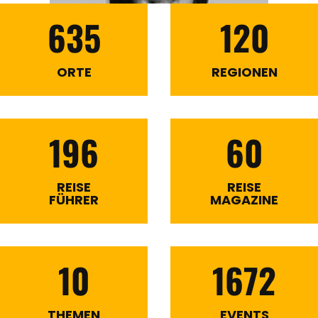
635
120
ORTE
REGIONEN
196
60
REISE
REISE
FÜHRER
MAGAZINE
10
1672
THEMEN
EVENTS