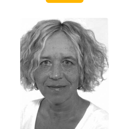
EVENTS
REISEFÜHRER
REISEMAGAZINE
THEMEN
ANGEBOTE