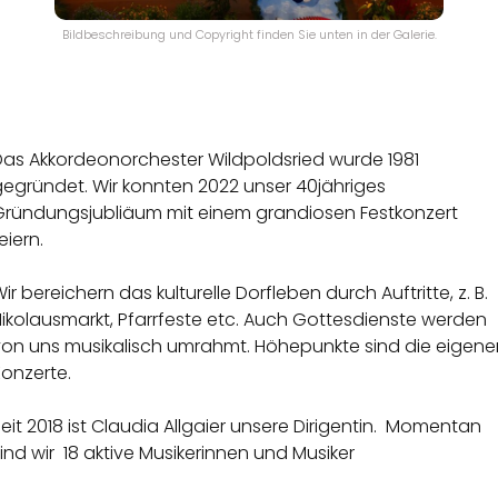
Bildbeschreibung und Copyright finden Sie unten in der Galerie.
Das Akkordeonorchester Wildpoldsried wurde 1981
gegründet. Wir konnten 2022 unser 40jähriges
Gründungsjubliäum mit einem grandiosen Festkonzert
eiern.
ir bereichern das kulturelle Dorfleben durch Auftritte, z. B.
ikolausmarkt, Pfarrfeste etc. Auch Gottesdienste werden
von uns musikalisch umrahmt. Höhepunkte sind die eigene
onzerte.
eit 2018 ist Claudia Allgaier unsere Dirigentin. Momentan
ind wir 18 aktive Musikerinnen und Musiker