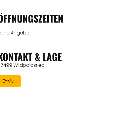
ÖFFNUNGSZEITEN
keine Angabe
KONTAKT & LAGE
87499 Wildpoldsried
E-Mail