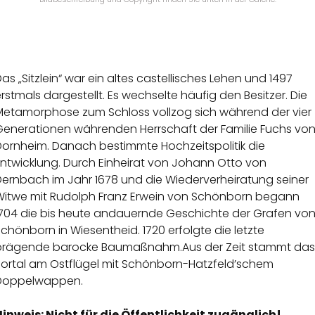
as „Sitzlein“ war ein altes castellisches Lehen und 1497
rstmals dargestellt. Es wechselte häufig den Besitzer. Die
Metamorphose zum Schloss vollzog sich während der vier
Generationen währenden Herrschaft der Familie Fuchs vo
Dornheim. Danach bestimmte Hochzeitspolitik die
Entwicklung. Durch Einheirat von Johann Otto von
Dernbach im Jahr 1678 und die Wiederverheiratung seiner
Witwe mit Rudolph Franz Erwein von Schönborn begann
1704 die bis heute andauernde Geschichte der Grafen vo
chönborn in Wiesentheid. 1720 erfolgte die letzte
prägende barocke Baumaßnahm.Aus der Zeit stammt das
Portal am Ostflügel mit Schönborn-Hatzfeld’schem
Doppelwappen.
Hinweis: Nicht für die Öffentlichkeit zugänglich!