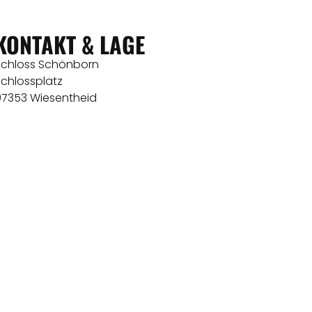
KONTAKT & LAGE
Schloss Schönborn
Schlossplatz
97353 Wiesentheid