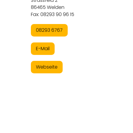
Strassfeld 2
86465 Welden
Fax: 08293 90 96 15
08293 6767
E-Mail
Webseite