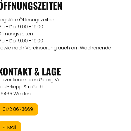
ÖFFNUNGSZEITEN
Reguläre Öffnungszeiten
o - Do 9.00 - 19.00
Öffnungszeiten
o - Do 9.00 - 19.00
Sowie nach Vereinbarung auch am Wochenende
KONTAKT & LAGE
lever finanzieren Georg Vill
Paul-Riepp Straße 9
86465 Welden
0172 8673669
E-Mail