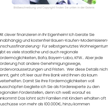
Bildbeschreibung und Copyright finden Sie unten in der Galerie.
it clever finanzieren in Ihr Eigenheim! Ich berate Sie
unabhängig und kostenfrei! Bauen-Kaufen-Modernisieren
Anschussfinanzierung- Für selbstgenutztes Wohneigentu
ibt es viele staatliche und auch regionale
ördermöglichkeiten, Bafa, Bayern-Labo, KFW... Aber jede
Förderung hat andere Genehmigungswege,
ördervoraussetzungen und Fristen. Wer diese Details nich
ennt, geht oft leer aus! Ihre Bank wird Ihnen da kaum
eiterhelfen. Damit Sie Ihre Fördermöglichkeiten voll
usschöpfen begleite ich Sie als Förderexperte zu den
egionalen Förderstellen, denn ich weiß worauf es
nkommt! Das lohnt sich! Familien mit Kindern erhalten oft
Zuschüsse von mehr als 100.000€, hinzu kommen