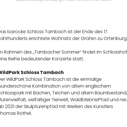
Das barocke Schloss Tambach ist der Ende des 17.
Jahrhunderts errichtete Wohnsitz der Grafen zu Ortenburg
Im Rahmen des „Tambacher Sommer“ findet im Schlossho
ine Reihe bedeutender Konzerte statt.
WildPark Schloss Tambach
er WildPark Schloss Tambach ist die einmalige
wunderschöne Kombination von altem englischem
Schlosspark mit Bächen, Teichen und altem Baumbestand
lütenvielfalt, vielfältiger Tierwelt, WaldErlebnisPfad und ne
b 2021 der Skulpturenpfad mit Werken des Künstlers
Thomas Röthel.