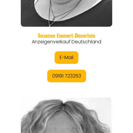
REGIONEN
ORTE
EVENTS
REISEFÜHRER
REISEMAGAZINE
THEMEN