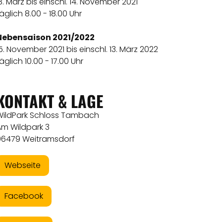
3. März bis einschl. 14. November 2021
äglich 8.00 - 18.00 Uhr
Nebensaison 2021/2022
5. November 2021 bis einschl. 13. März 2022
äglich 10.00 - 17.00 Uhr
KONTAKT & LAGE
WildPark Schloss Tambach
Am Wildpark 3
96479 Weitramsdorf
Webseite
Facebook