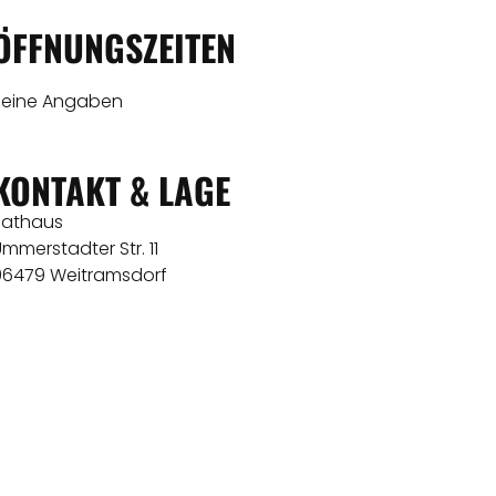
ÖFFNUNGSZEITEN
Keine Angaben
KONTAKT & LAGE
Rathaus
mmerstadter Str. 11
96479 Weitramsdorf