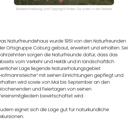
Bildbeschreibung und Copyright finden Sie unten in der Galerie.
Das Naturfreundehaus wurde 1951 von den Naturfreunden
er Ortsgruppe Coburg gebaut, erweitert und erhalten. Sei
Jahrzehnten sorgen die Naturfreunde dafür, dass das
bseits vom Verkehr und Hektik und in landschaftlich
errlicher Lage liegende Naturerholungsgebiet
„Hofmannsteiche“ mit seinen Einrichtungen gepflegt und
erhalten wird sowie von Mai bis September an den
Wochenenden und Feiertagen von seinen
ereinsmitgliedern bewirtschaftet wird.
udem eignet sich die Lage gut für naturkundliche
xkursionen.