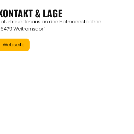
KONTAKT & LAGE
Naturfreundehaus an den Hofmannsteichen
96479 Weitramsdorf
Webseite