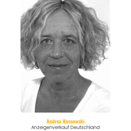
REGIONEN
ORTE
EVENTS
REISEFÜHRER
REISEMAGAZINE
THEMEN