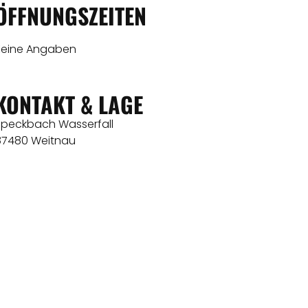
ÖFFNUNGSZEITEN
Keine Angaben
KONTAKT & LAGE
Speckbach Wasserfall
87480 Weitnau