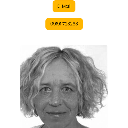
ORTE
EVENTS
REISEFÜHRER
REISEMAGAZINE
THEMEN
ANGEBOTE