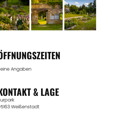
ÖFFNUNGSZEITEN
Keine Angaben
KONTAKT & LAGE
Kurpark
95163 Weißenstadt