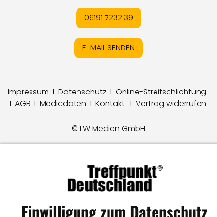
09191 7232 39
E-MAIL SENDEN
Impressum
I
Datenschutz
I
Online-Streitschlichtung
I
AGB
I
Mediadaten
I
Kontakt
I
Vertrag widerrufen
© LW Medien GmbH
Einwilligung zum Datenschutz