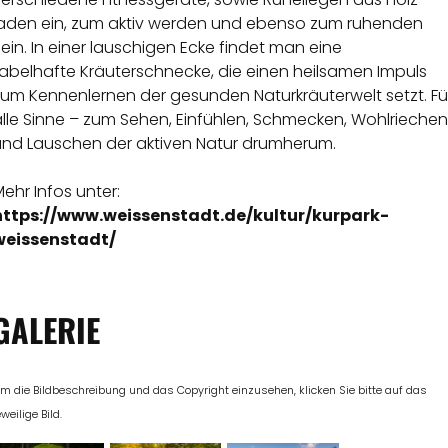
laden ein, zum aktiv werden und ebenso zum ruhenden
ein. In einer lauschigen Ecke findet man eine
fabelhafte Kräuterschnecke, die einen heilsamen Impuls
zum Kennenlernen der gesunden Naturkräuterwelt setzt. Fü
lle Sinne – zum Sehen, Einfühlen, Schmecken, Wohlriechen
und Lauschen der aktiven Natur drumherum.
ehr Infos unter:
https://www.weissenstadt.de/kultur/kurpark-
weissenstadt/
GALERIE
m die Bildbeschreibung und das Copyright einzusehen, klicken Sie bitte auf das
eweilige Bild.