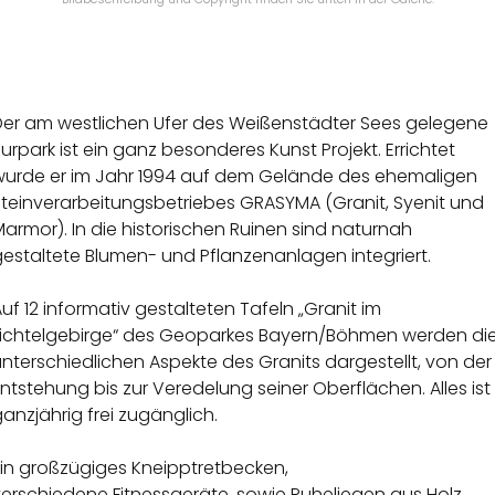
Der am westlichen Ufer des Weißenstädter Sees gelegene
urpark ist ein ganz besonderes Kunst Projekt. Errichtet
wurde er im Jahr 1994 auf dem Gelände des ehemaligen
Steinverarbeitungsbetriebes GRASYMA (Granit, Syenit und
armor). In die historischen Ruinen sind naturnah
estaltete Blumen- und Pflanzenanlagen integriert.
uf 12 informativ gestalteten Tafeln „Granit im
Fichtelgebirge“ des Geoparkes Bayern/Böhmen werden di
nterschiedlichen Aspekte des Granits dargestellt, von der
ntstehung bis zur Veredelung seiner Oberflächen. Alles ist
anzjährig frei zugänglich.
Ein großzügiges Kneipptretbecken,
verschiedene Fitnessgeräte, sowie Ruheliegen aus Holz