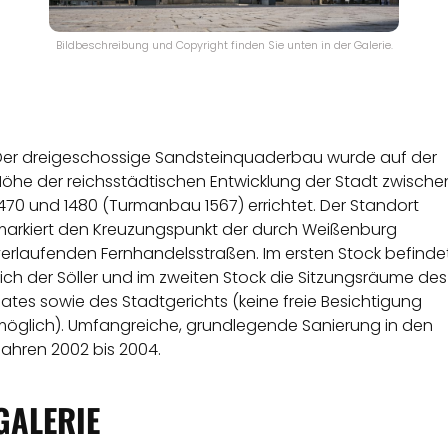
Bildbeschreibung und Copyright finden Sie unten in der Galerie.
Der dreigeschossige Sandsteinquaderbau wurde auf der
Höhe der reichsstädtischen Entwicklung der Stadt zwische
470 und 1480 (Turmanbau 1567) errichtet. Der Standort
markiert den Kreuzungspunkt der durch Weißenburg
verlaufenden Fernhandelsstraßen. Im ersten Stock befinde
ich der Söller und im zweiten Stock die Sitzungsräume des
ates sowie des Stadtgerichts (keine freie Besichtigung
möglich). Umfangreiche, grundlegende Sanierung in den
Jahren 2002 bis 2004.
GALERIE