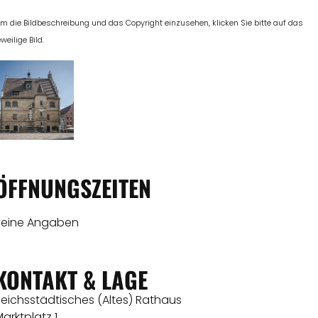
m die Bildbeschreibung und das Copyright einzusehen, klicken Sie bitte auf das
eweilige Bild.
ÖFFNUNGSZEITEN
Keine Angaben
KONTAKT & LAGE
eichsstädtisches (Altes) Rathaus
arktplatz 1