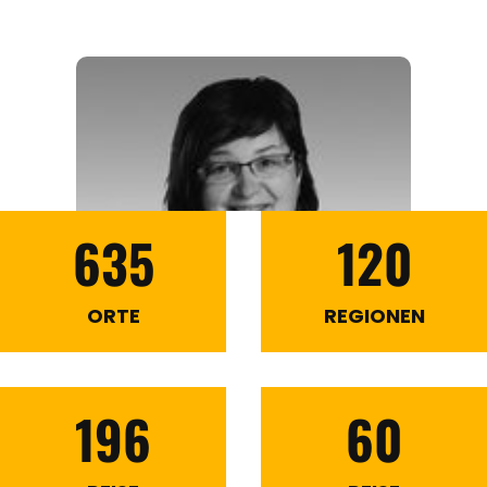
635
120
ORTE
REGIONEN
196
60