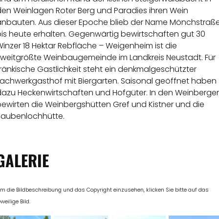
den Weinlagen Roter Berg und Paradies ihren Wein
anbauten. Aus dieser Epoche blieb der Name Mönchstraß
bis heute erhalten. Gegenwärtig bewirtschaften gut 30
inzer 18 Hektar Rebfläche – Weigenheim ist die
zweitgrößte Weinbaugemeinde im Landkreis Neustadt. Für
ränkische Gastlichkeit steht ein denkmalgeschützter
Fachwerkgasthof mit Biergarten. Saisonal geöffnet haben
dazu Heckenwirtschaften und Hofgüter. In den Weinberge
bewirten die Weinbergshütten Gref und Kistner und die
Taubenlochhütte.
GALERIE
m die Bildbeschreibung und das Copyright einzusehen, klicken Sie bitte auf das
eweilige Bild.