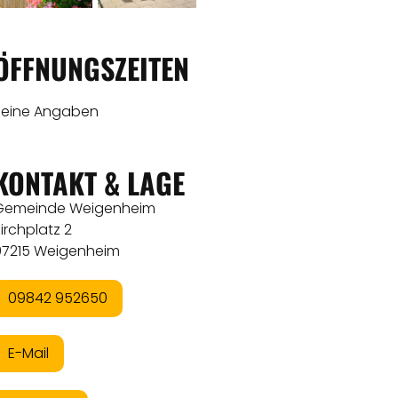
ÖFFNUNGSZEITEN
Keine Angaben
KONTAKT & LAGE
Gemeinde Weigenheim
irchplatz 2
97215 Weigenheim
09842 952650
E-Mail