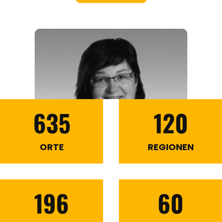
635
120
ORTE
REGIONEN
196
60