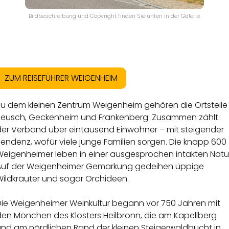
Bildbeschreibung und Copyright finden Sie unten in der Galerie.
ZUM REISEFÜHRER WEIGENHEIM
Zu dem kleinen Zentrum Weigenheim gehören die Ortsteile
Reusch, Geckenheim und Frankenberg. Zusammen zählt
der Verband über eintausend Einwohner – mit steigender
endenz, wofür viele junge Familien sorgen. Die knapp 600
Weigenheimer leben in einer ausgesprochen intakten Natur
Auf der Weigenheimer Gemarkung gedeihen üppige
Wildkräuter und sogar Orchideen.
Die Weigenheimer Weinkultur begann vor 750 Jahren mit
den Mönchen des Klosters Heilbronn, die am Kapellberg
und am nördlichen Rand der kleinen Steigerwaldbucht in