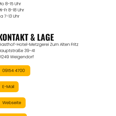
Mo 8-15 Uhr
i-Fr 8-18 Uhr
a 7-13 Uhr
KONTAKT & LAGE
asthof-Hotel-Metzgerei Zum Alten Fritz
Hauptstraße 39-41
91249 Weigendorf
09154 4700
E-Mail
Webseite