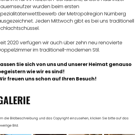
Bauernseufzer wurden beim ersten
Spezialitätenwettbewerb der Metropolregion Nürnberg
usgezeichnet. Jeden Mittwoch gibt es bei uns traditionell
Schlachtschüssel.
eit 2020 verfügen wir auch über zehn neu renovierte
oppelzimmer im traditionell-modernen Stil.
Lassen Sie sich von uns und unserer Heimat genauso
begeistern wie wir es sind!
Wir freuen uns schon auf Ihren Besuch!
GALERIE
m die Bildbeschreibung und das Copyright einzusehen, klicken Sie bitte auf das
eweilige Bild.