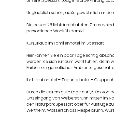
Unsere „Spessart-Lodge” wurde Anfang 2020
Unglaublich schön, außergewöhnlich anders
Die neuen 26 lichtdurchfluteten Zimmer, sind
persönlichen Wohlfühldomizil.
Kurzurlaub im Familienhotel im Spessart
Hier können Sie ein paar Tage richtig absch
werden Sie sich rundum wohl fühlen, denn wi
Farben ein gemütliches Ambiente geschaffe
Ihr Urlaubshotel – Tagungshotel – Gruppenho
Durch die extrem gute Lage nur 1,5 Km von d
Ortseingang von Weibersbrunn mitten im Na
den Naturpark Spessart oder für Ausflüge z
Wertheim, Wasserschloss Mespelbrunn, Wür