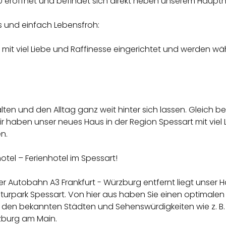
 eröffnet und befindet sich direkt neben unserem Haupt
 und einfach Lebensfroh:
 mit viel Liebe und Raffinesse eingerichtet und werden wä
alten und den Alltag ganz weit hinter sich lassen. Gleich 
r haben unser neues Haus in der Region Spessart mit viel 
n.
tel – Ferienhotel im Spessart!
er Autobahn A3 Frankfurt - Würzburg entfernt liegt unser
turpark Spessart. Von hier aus haben Sie einen optimal
u den bekannten Städten und Sehenswürdigkeiten wie z. B.
zburg am Main.