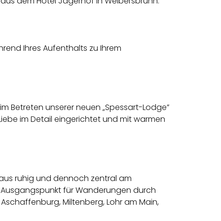
haus dem Hotel Jägerhof in Weibersbrunn.
hrend Ihres Aufenthalts zu Ihrem
beim Betreten unserer neuen „Spessart-Lodge”
Liebe im Detail eingerichtet und mit warmen
 Haus ruhig und dennoch zentral am
en Ausgangspunkt für Wanderungen durch
 Aschaffenburg, Miltenberg, Lohr am Main,