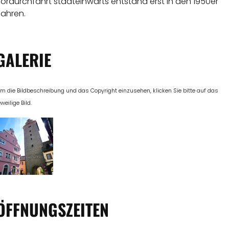
ordurchfahrt stadteinwärts entstand erst in den 1950er
Jahren.
GALERIE
m die Bildbeschreibung und das Copyright einzusehen, klicken Sie bitte auf das
eweilige Bild.
ÖFFNUNGSZEITEN