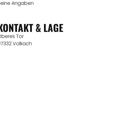
Keine Angaben
KONTAKT & LAGE
Oberes Tor
97332 Volkach