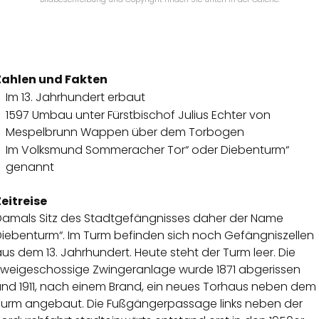
Zahlen und Fakten
Im 13. Jahrhundert erbaut
1597 Umbau unter Fürstbischof Julius Echter von
Mespelbrunn Wappen über dem Torbogen
Im Volksmund Sommeracher Tor“ oder Diebenturm“
genannt
Zeitreise
Damals Sitz des Stadtgefängnisses daher der Name
Diebenturm“. Im Turm befinden sich noch Gefängniszellen
us dem 13. Jahrhundert. Heute steht der Turm leer. Die
zweigeschossige Zwingeranlage wurde 1871 abgerissen
und 1911, nach einem Brand, ein neues Torhaus neben dem
Turm angebaut. Die Fußgängerpassage links neben der