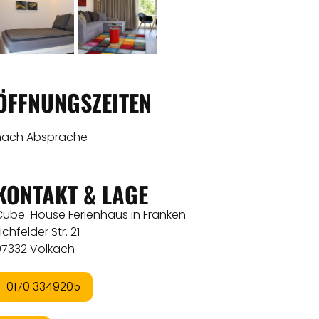
ÖFFNUNGSZEITEN
nach Absprache
KONTAKT & LAGE
Cube-House Ferienhaus in Franken
ichfelder Str. 21
97332 Volkach
0170 3349205