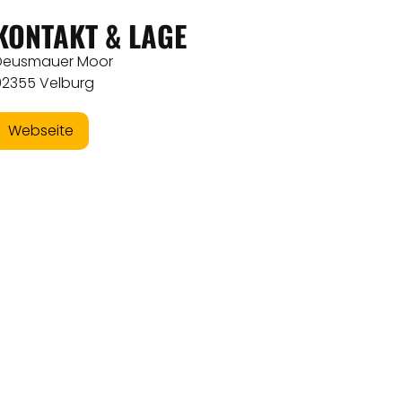
KONTAKT & LAGE
Deusmauer Moor
92355 Velburg
Webseite