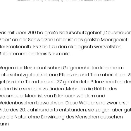
Das mit über 200 ha große Naturschutzgebiet „Deusmauer
Moor“ an der Schwarzen Laber ist das größte Moorgebiet
er Frankenalb. Es zählt zu den ökologisch wertvollsten
Gebieten im Landkreis Neumarkt.
Wegen der kleinklimatischen Gegebenheiten können im
aturschutzgebiet seltene Pflanzen und Tiere überleben. 2
gefährdete Tierarten und 27 gefährdete Pflanzenarten de
oten Liste sind hier zu finden. Mehr als die Hälfte des
Deusmauer Moor ist von Erlenbuchwäldern und
Weidenbüschen bewachsen. Diese Wälder sind zwar erst
itte des 20. Jahrhunderts entstanden, sie zeigen aber gut
wie die Natur ohne Einwirkung des Menschen aussehen
kann.