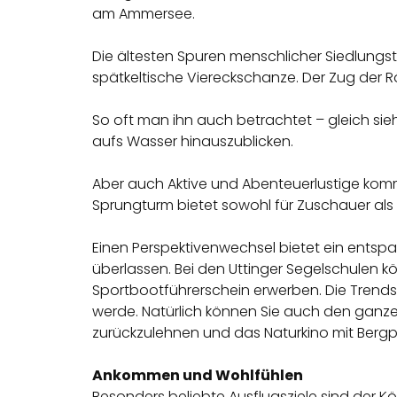
am Ammersee.
Die ältesten Spuren menschlicher Siedlungstät
spätkeltische Viereckschanze. Der Zug der Rö
So oft man ihn auch betrachtet – gleich si
aufs Wasser hinauszublicken.
Aber auch Aktive und Abenteuerlustige kom
Sprungturm bietet sowohl für Zuschauer als
Einen Perspektivenwechsel bietet ein entspa
überlassen. Bei den Uttinger Segelschulen 
Sportbootführerschein erwerben. Die Trend
werde. Natürlich können Sie auch den ganze
zurückzulehnen und das Naturkino mit Bergp
Ankommen und Wohlfühlen
Besonders beliebte Ausflugsziele sind der Kö