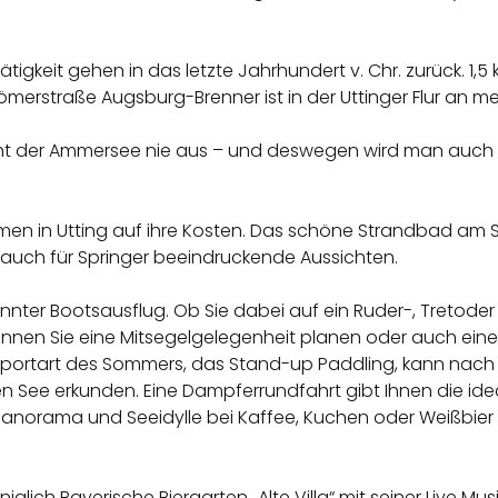
igkeit gehen in das letzte Jahrhundert v. Chr. zurück. 1,5 
merstraße Augsburg-Brenner ist in der Uttinger Flur an me
eht der Ammersee nie aus – und deswegen wird man auch n
men in Utting auf ihre Kosten. Das schöne Strandbad am 
 auch für Springer beeindruckende Aussichten.
nnter Bootsausflug. Ob Sie dabei auf ein Ruder-, Tretoder 
können Sie eine Mitsegelgelegenheit planen oder auch ein
sportart des Sommers, das Stand-up Paddling, kann nach 
n See erkunden. Eine Dampferrundfahrt gibt Ihnen die ide
anorama und Seeidylle bei Kaffee, Kuchen oder Weißbier
niglich Bayerische Biergarten „Alte Villa“ mit seiner Live