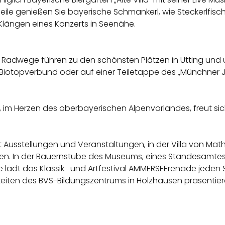
eile genießen Sie bayerische Schmankerl, wie Steckerlfisc
längen eines Konzerts in Seenähe.
 Radwege führen zu den schönsten Plätzen in Utting und
ger Biotopverbund oder auf einer Teiletappe des „Münchne
m Herzen des oberbayerischen Alpenvorlandes, freut sic
t Ausstellungen und Veranstaltungen, in der Villa von Mat
usen. In der Bauernstube des Museums, eines Standesamte
ie lädt das Klassik- und Artfestival AMMERSEErenade jeden
eiten des BVS-Bildungszentrums in Holzhausen präsentiere