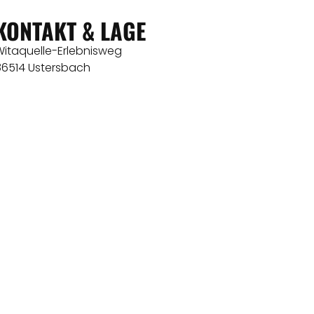
KONTAKT & LAGE
Witaquelle-Erlebnisweg
86514 Ustersbach