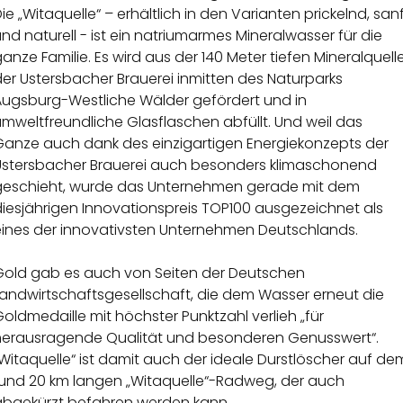
ie „Witaquelle“ – erhältlich in den Varianten prickelnd, san
nd naturell - ist ein natriumarmes Mineralwasser für die
anze Familie. Es wird aus der 140 Meter tiefen Mineralquell
er Ustersbacher Brauerei inmitten des Naturparks
Augsburg-Westliche Wälder gefördert und in
mweltfreundliche Glasflaschen abfüllt. Und weil das
Ganze auch dank des einzigartigen Energiekonzepts der
Ustersbacher Brauerei auch besonders klimaschonend
geschieht, wurde das Unternehmen gerade mit dem
diesjährigen Innovationspreis TOP100 ausgezeichnet als
eines der innovativsten Unternehmen Deutschlands.
Gold gab es auch von Seiten der Deutschen
Landwirtschaftsgesellschaft, die dem Wasser erneut die
oldmedaille mit höchster Punktzahl verlieh „für
herausragende Qualität und besonderen Genusswert“.
Witaquelle“ ist damit auch der ideale Durstlöscher auf de
rund 20 km langen „Witaquelle“-Radweg, der auch
abgekürzt befahren werden kann.