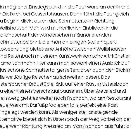
in möglicher Einstiegspunkt in die Tour wäre an der Kirche
n Dietkirch bei Gessertshausen. Dann führt die Tour gleich
u Beginn direkt durch das Schmuttertal in Richtung
ollishausen. Man wird mit herrlichen Einblicken in die
Tallandschaft der wunderschön mäandrierenden
chmutter belohnt, die man an einigen Stellen quert.
Abwechslung bietet eine Anhöhe zwischen Wollishausen
und Reitenbuch mit einem Kunstwerk von LandArt-Künstler
Hama Lohrmann. Hier kann man sowohl einen Ausblick auf
das schöne Schmuttertal genießen, aber auch den Blick in
ie weitläufige Reischenau schweifen lassen. Das
stersbacher Bräustüble lädt auf einer Rast in Ustersbach
u einer kleinen Verschnaufpause ein. Über Aretsried und
Heimberg geht es weiter nach Fischach, wo am Restauran
euerWerk mit Barfußpfad ebenfalls perfekt eine Rast
ingelegt werden kann. Als weniger steil ansteigende
lternative bietet sich in Ustersbach der Weg vorbei an der
euerwehr Richtung Aretsried an. Von Fischach aus führt d