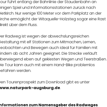
Tour führt entlang der Bahnlinie der Staudenbahn an
einigen Spiel und Informationsstationen zurück nach
ietkirch. Nur wenige 100 Meter vor dem Parkplatz an der
irche ermöglicht der Witaquelle-Holzsteg sogar eine Rast
irekt über dem Fluss.
Der Radweg ist wegen der abwechslungsreichen
Gestaltung mit elf Stationen zum Mitmachen, Lernen,
Beobachten und Bewegen auch ideal für Familien mit
indern ab acht Jahren geeignet. Die Strecke verläuft
überwiegend eben auf gekiesten Wegen und Teerstraßen.
Die Tour kann auch mit einem Hand-Bike problemlos
befahren werden.
Den Tourenprospekt zum Download gibt es unter
www.naturpark-augsburg.de
.
Informationen zum Namensgeber des Radweges