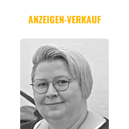
REGIONEN
ORTE
EVENTS
REISEFÜHRER
REISEMAGAZINE
THEMEN