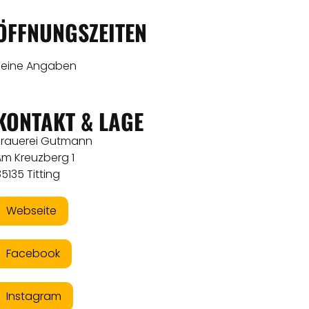
ÖFFNUNGSZEITEN
Keine Angaben
KONTAKT & LAGE
Brauerei Gutmann
Am Kreuzberg 1
5135 Titting
Webseite
Facebook
Instagram