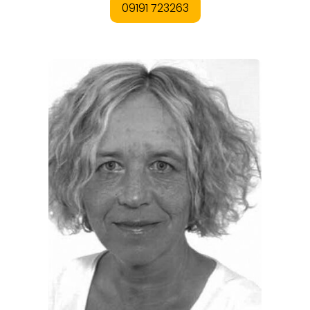
EVENTS
REISEFÜHRER
REISEMAGAZINE
THEMEN
ANGEBOTE