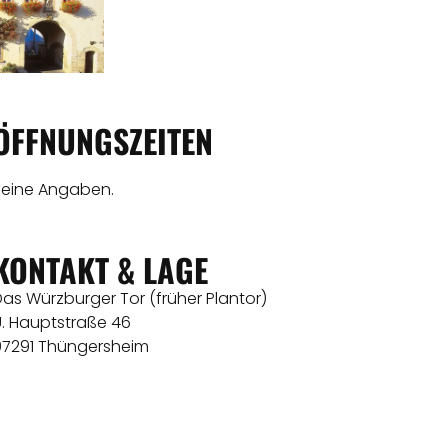
ÖFFNUNGSZEITEN
Keine Angaben.
KONTAKT & LAGE
as Würzburger Tor (früher Plantor)
U. Hauptstraße 46
97291 Thüngersheim