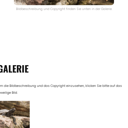
Bildbeschreibung und Copyright finden Sie unten in der Galerie.
GALERIE
m die Bildbeschreibung und das Copyright einzusehen, klicken Sie bitte auf das
eweilige Bild.