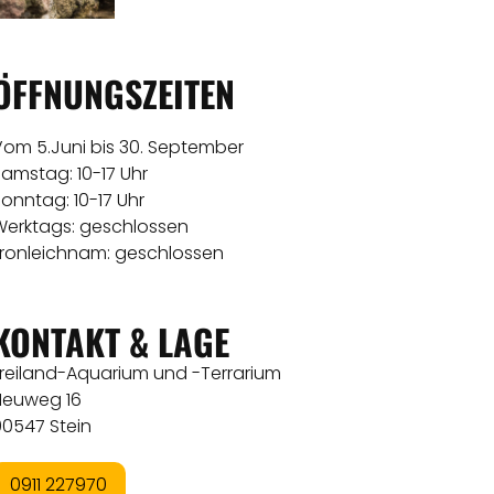
ÖFFNUNGSZEITEN
Vom 5.Juni bis 30. September
amstag: 10-17 Uhr
onntag: 10-17 Uhr
Werktags: geschlossen
Fronleichnam: geschlossen
KONTAKT & LAGE
Freiland-Aquarium und -Terrarium
Heuweg 16
90547 Stein
0911 227970