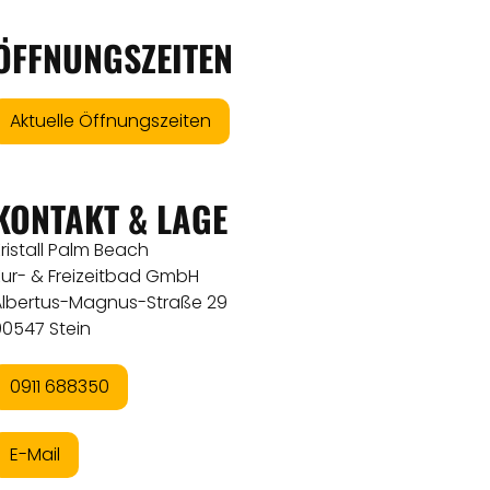
ÖFFNUNGSZEITEN
Aktuelle Öffnungszeiten
KONTAKT & LAGE
ristall Palm Beach
Kur- & Freizeitbad GmbH
Albertus-Magnus-Straße 29
90547 Stein
0911 688350
E-Mail