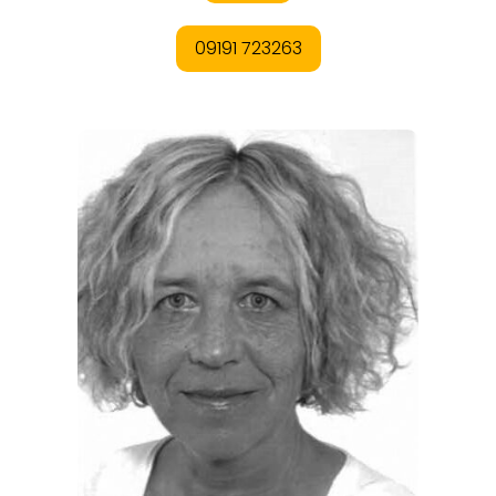
ORTE
EVENTS
REISEFÜHRER
REISEMAGAZINE
THEMEN
ANGEBOTE